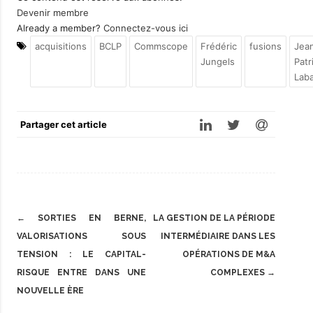
Devenir membre
Already a member?
Connectez-vous ici
acquisitions
BCLP
Commscope
Frédéric
fusions
Jea
Jungels
Patr
Laba
Partager cet article
Post
←
SORTIES EN BERNE,
LA GESTION DE LA PÉRIODE
navigation
VALORISATIONS SOUS
INTERMÉDIAIRE DANS LES
TENSION : LE CAPITAL-
OPÉRATIONS DE M&A
RISQUE ENTRE DANS UNE
COMPLEXES
→
NOUVELLE ÈRE