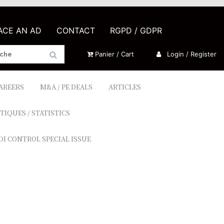
LACE AN AD
CONTACT
RGPD / GDPR
Panier / Cart
Login / Register
CAREERS
M&A / PE DEALS
ARTICLES
TIQUES / STATISTICS
DI CONTROL SPECIAL ISSUE