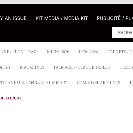
UY AN ISSUE
KIT MEDIA / MEDIA KIT
PUBLICITÉ / P
Search
for:
 UNE / FRONT PAGE
MIPIM 2026
IPEM 2026
CARNETS / 
GLISH
MAGAZINES
PALMARÈS / LEAGUE TABLES
STATIS
ATIF ANNUEL / ANNUAL SUMMARY
COMBUYN: ARCHIVES
F
OL FORUM