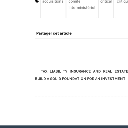
acquisitions
comité
critical
critiq
interministériel
Partager cet article
Post
←
TAX LIABILITY INSURANCE AND REAL ESTAT
navigation
BUILD A SOLID FOUNDATION FOR AN INVESTMENT