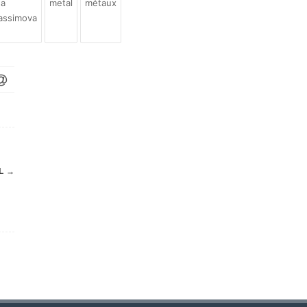
na
metal
métaux
assimova
IL
→