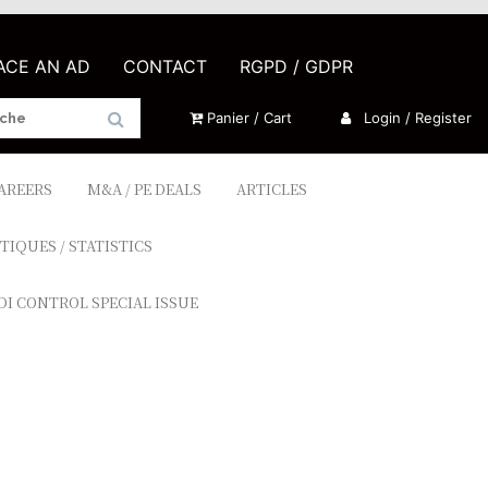
LACE AN AD
CONTACT
RGPD / GDPR
Panier / Cart
Login / Register
CAREERS
M&A / PE DEALS
ARTICLES
TIQUES / STATISTICS
DI CONTROL SPECIAL ISSUE