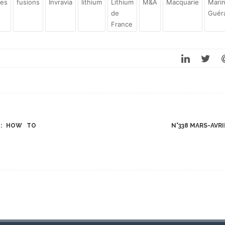
ues
fusions
Invravia
lithium
Lithium
M&A
Macquarie
Mari
de
Guér
France
E: HOW TO
N°338 MARS-AVR