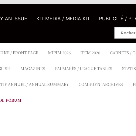
UY AN ISSUE
KIT MEDIA / MEDIA KIT
PUBLICITÉ / P
Search
for:
 UNE / FRONT PAGE
MIPIM 2026
IPEM 2026
CARNETS / 
GLISH
MAGAZINES
PALMARÈS / LEAGUE TABLES
STATIS
ATIF ANNUEL / ANNUAL SUMMARY
COMBUYN: ARCHIVES
F
OL FORUM