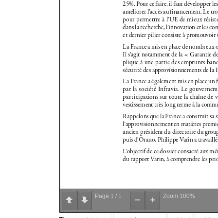
Page
1
/
1
Zoom
100%