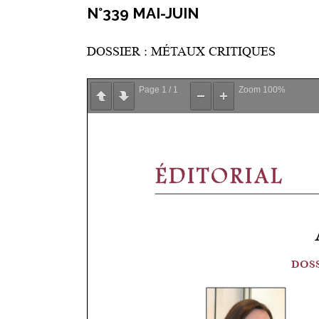
N°339 MAI-JUIN
DOSSIER : MÉTAUX CRITIQUES
Page
1
/
1
Zoom
100%