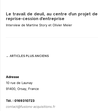
Le travail de deuil, au centre d’un projet de
reprise-cession d’entreprise
Interview de Martine Story et Olivier Meier
Post
←
ARTICLES PLUS ANCIENS
navigation
Adresse
10 rue de Launay
91400, Orsay, France
Tél. : 0169310723
contact@fusions-acquisitions.fr