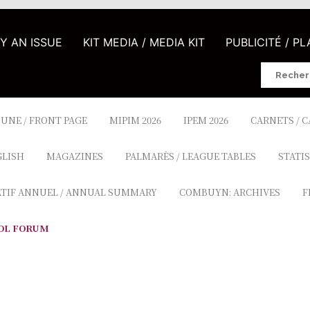
UY AN ISSUE
KIT MEDIA / MEDIA KIT
PUBLICITÉ / P
Search
for:
 UNE / FRONT PAGE
MIPIM 2026
IPEM 2026
CARNETS / 
GLISH
MAGAZINES
PALMARÈS / LEAGUE TABLES
STATIS
ATIF ANNUEL / ANNUAL SUMMARY
COMBUYN: ARCHIVES
F
OL FORUM