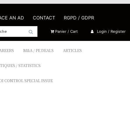
LACE AN AD
CONTACT
RGPD / GDPR
Panier / Cart
Login / Register
CAREERS
M&A / PE DEALS
ARTICLES
TIQUES / STATISTICS
DI CONTROL SPECIAL ISSUE