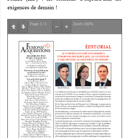
exigences de demain !
Page
1
/
1
Zoom
100%