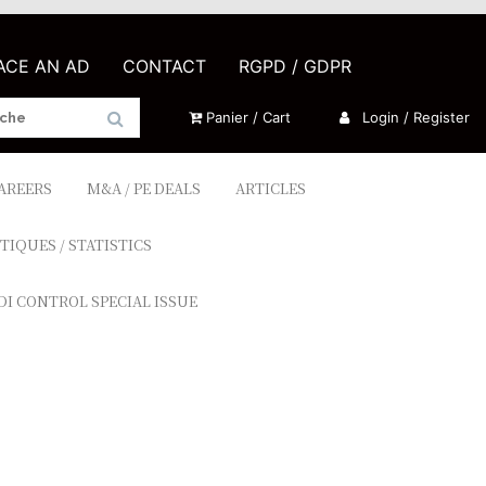
LACE AN AD
CONTACT
RGPD / GDPR
Panier / Cart
Login / Register
CAREERS
M&A / PE DEALS
ARTICLES
TIQUES / STATISTICS
DI CONTROL SPECIAL ISSUE