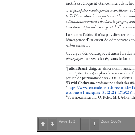
Page
1
/
2
Zoom
100%