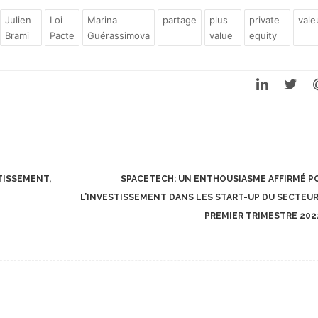
Julien
Loi
Marina
partage
plus
private
vale
Brami
Pacte
Guérassimova
value
equity
TISSEMENT,
SPACETECH: UN ENTHOUSIASME AFFIRMÉ P
L’INVESTISSEMENT DANS LES START-UP DU SECTEUR
PREMIER TRIMESTRE 20