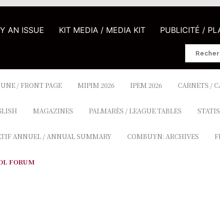
UY AN ISSUE
KIT MEDIA / MEDIA KIT
PUBLICITÉ / P
Search
for:
 UNE / FRONT PAGE
MIPIM 2026
IPEM 2026
CARNETS / 
GLISH
MAGAZINES
PALMARÈS / LEAGUE TABLES
STATIS
ATIF ANNUEL / ANNUAL SUMMARY
COMBUYN: ARCHIVES
F
OL FORUM