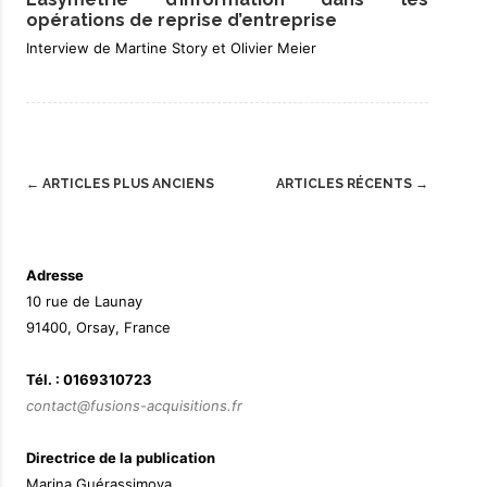
opérations de reprise d’entreprise
Interview de Martine Story et Olivier Meier
Post
←
ARTICLES PLUS ANCIENS
ARTICLES RÉCENTS
→
navigation
Adresse
10 rue de Launay
91400, Orsay, France
Tél. : 0169310723
contact@fusions-acquisitions.fr
Directrice de la publication
Marina Guérassimova