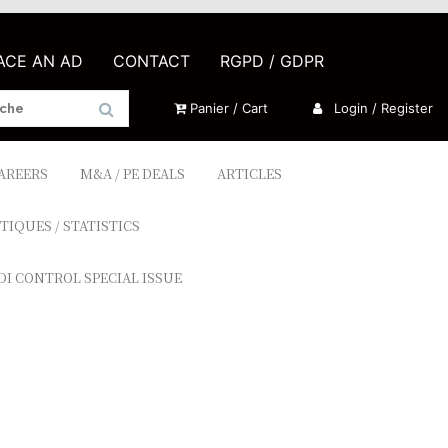
LACE AN AD
CONTACT
RGPD / GDPR
Panier / Cart
Login / Register
CAREERS
M&A / PE DEALS
ARTICLES
TIQUES / STATISTICS
DI CONTROL SPECIAL ISSUE