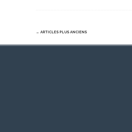
Post
←
ARTICLES PLUS ANCIENS
navigation