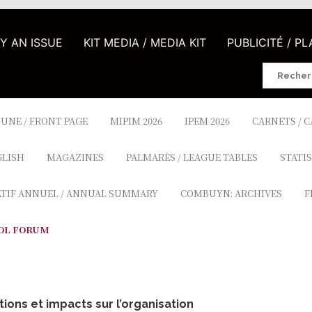
UY AN ISSUE
KIT MEDIA / MEDIA KIT
PUBLICITÉ / P
Search
for:
 UNE / FRONT PAGE
MIPIM 2026
IPEM 2026
CARNETS / 
GLISH
MAGAZINES
PALMARÈS / LEAGUE TABLES
STATIS
ATIF ANNUEL / ANNUAL SUMMARY
COMBUYN: ARCHIVES
F
OL FORUM
tions et impacts sur l’organisation