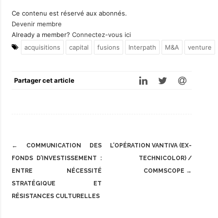
Ce contenu est réservé aux abonnés.
Devenir membre
Already a member?
Connectez-vous ici
acquisitions
capital
fusions
Interpath
M&A
venture
Partager cet article
Post
←
COMMUNICATION DES
L’OPÉRATION VANTIVA (EX-
navigation
FONDS D’INVESTISSEMENT :
TECHNICOLOR) /
ENTRE NÉCESSITÉ
COMMSCOPE
→
STRATÉGIQUE ET
RÉSISTANCES CULTURELLES