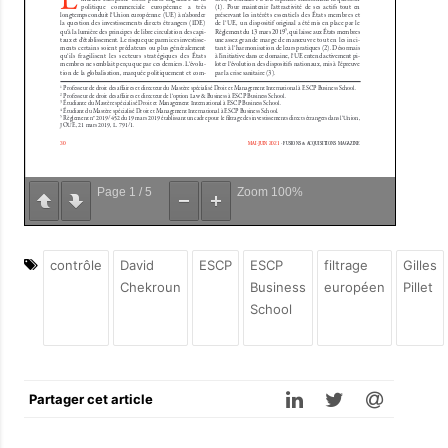
Page
1
/
5
Zoom
100%
contrôle
David
ESCP
ESCP
filtrage
Gilles
Chekroun
Business
européen
Pillet
School
Partager cet article