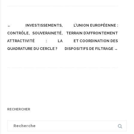
Post
←
INVESTISSEMENTS,
L’UNION EUROPÉENNE :
navigation
CONTRÔLE, SOUVERAINETÉ,
TERRAIN D’AFFRONTEMENT
ATTRACTIVITÉ : LA
ET COORDINATION DES
QUADRATURE DU CERCLE ?
DISPOSITIFS DE FILTRAGE
→
RECHERCHER
Search
for: