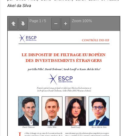
Akel da Silva
Page
1
/
5
Zoom
100%