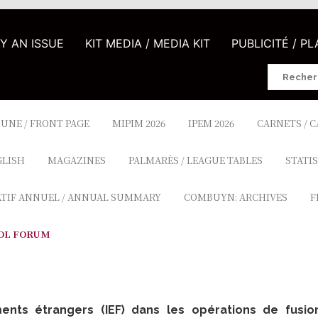
UY AN ISSUE
KIT MEDIA / MEDIA KIT
PUBLICITÉ / P
Search
for:
 UNE / FRONT PAGE
MIPIM 2026
IPEM 2026
CARNETS / 
GLISH
MAGAZINES
PALMARÈS / LEAGUE TABLES
STATIS
ATIF ANNUEL / ANNUAL SUMMARY
COMBUYN: ARCHIVES
F
OL FORUM
ments étrangers (IEF) dans les opérations de fusio