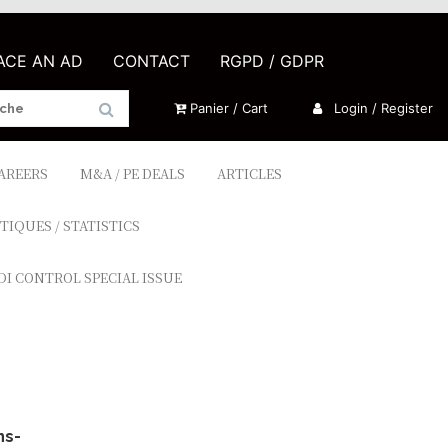
LACE AN AD
CONTACT
RGPD / GDPR
Panier / Cart
Login / Register
CAREERS
M&A / PE DEALS
ARTICLES
TIQUES / STATISTICS
DI CONTROL SPECIAL ISSUE
ns-