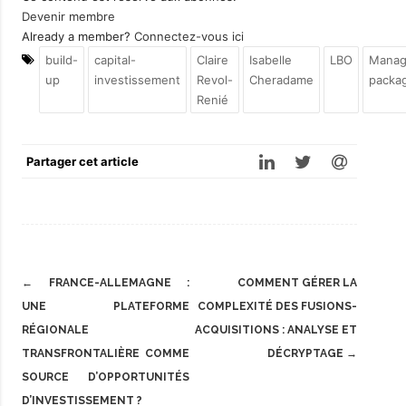
Devenir membre
Already a member?
Connectez-vous ici
build-
capital-
Claire
Isabelle
LBO
Manag
up
investissement
Revol-
Cheradame
packa
Renié
Partager cet article
Post
←
FRANCE-ALLEMAGNE :
COMMENT GÉRER LA
navigation
UNE PLATEFORME
COMPLEXITÉ DES FUSIONS-
RÉGIONALE
ACQUISITIONS : ANALYSE ET
TRANSFRONTALIÈRE COMME
DÉCRYPTAGE
→
SOURCE D’OPPORTUNITÉS
D’INVESTISSEMENT ?