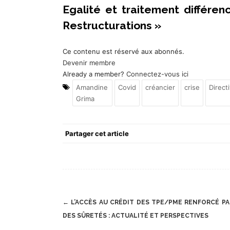
Egalité et traitement différen
Restructurations »
Ce contenu est réservé aux abonnés.
Devenir membre
Already a member?
Connectez-vous ici
Amandine
Covid
créancier
crise
Direct
Grima
Partager cet article
Post
←
L’ACCÈS AU CRÉDIT DES TPE/PME RENFORCÉ PA
navigation
DES SÛRETÉS : ACTUALITÉ ET PERSPECTIVES