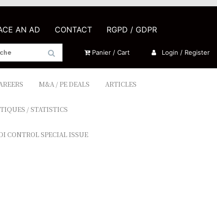
LACE AN AD
CONTACT
RGPD / GDPR
Panier / Cart
Login / Register
CAREERS
M&A / PE DEALS
ARTICLES
TIQUES / STATISTICS
DI CONTROL SPECIAL ISSUE