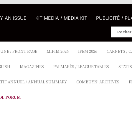
UY AN ISSUE
KIT MEDIA / MEDIA KIT
PUBLICITÉ / P
Search
for:
 UNE / FRONT PAGE
MIPIM 2026
IPEM 2026
CARNETS / 
GLISH
MAGAZINES
PALMARÈS / LEAGUE TABLES
STATIS
ATIF ANNUEL / ANNUAL SUMMARY
COMBUYN: ARCHIVES
F
OL FORUM