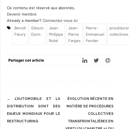
Ce contenu est réservé aux abonnés.
Devenir membre
Already a member?
Connectez-vous ici
Benoît
Gibson
Jean-
Jean-
Pierre-
procédure
Fleury
Dunn
Philippe
Pierre
Emmanuel
collectives
Robé
Farges
Fender
Partager cet article
Post
←
L’AUTOMOBILE ET LA
ÉVOLUTION RÉCENTE EN
navigation
DISTRIBUTION SONT DES
MATIÈRE DE PROCÉDURES
ENJEUX MONDIAUX POUR LE
COLLECTIVES
RESTRUCTURING
TRANSFRONTALIÈRES EN
VERTU DU CHAPITRE 15 DU