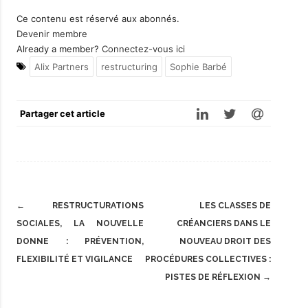
Ce contenu est réservé aux abonnés.
Devenir membre
Already a member?
Connectez-vous ici
Alix Partners
restructuring
Sophie Barbé
Partager cet article
Post
←
RESTRUCTURATIONS
LES CLASSES DE
navigation
SOCIALES, LA NOUVELLE
CRÉANCIERS DANS LE
DONNE : PRÉVENTION,
NOUVEAU DROIT DES
FLEXIBILITÉ ET VIGILANCE
PROCÉDURES COLLECTIVES :
PISTES DE RÉFLEXION
→