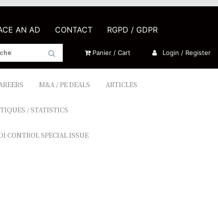
LACE AN AD
CONTACT
RGPD / GDPR
Panier / Cart
Login / Register
CAREERS
M&A / PE DEALS
ARTICLES
TIQUES / STATISTICS
DI CONTROL SPECIAL ISSUE