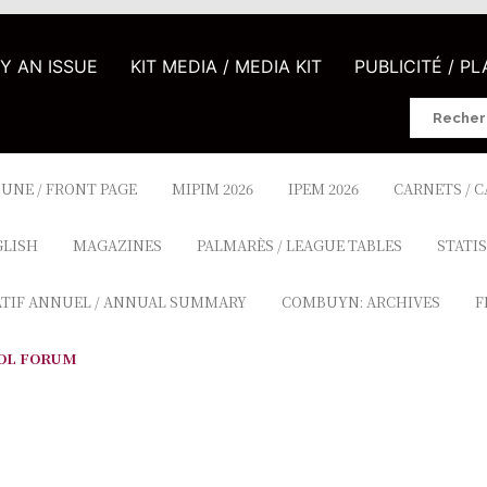
UY AN ISSUE
KIT MEDIA / MEDIA KIT
PUBLICITÉ / P
Search
for:
 UNE / FRONT PAGE
MIPIM 2026
IPEM 2026
CARNETS / 
GLISH
MAGAZINES
PALMARÈS / LEAGUE TABLES
STATIS
ATIF ANNUEL / ANNUAL SUMMARY
COMBUYN: ARCHIVES
F
OL FORUM