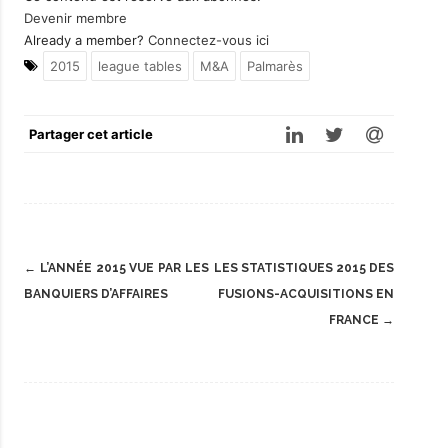
Devenir membre
Already a member?
Connectez-vous ici
2015
league tables
M&A
Palmarès
Partager cet article
Post
←
L’ANNÉE 2015 VUE PAR LES
LES STATISTIQUES 2015 DES
navigation
BANQUIERS D’AFFAIRES
FUSIONS-ACQUISITIONS EN
FRANCE
→