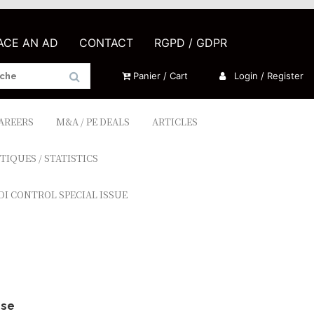
LACE AN AD
CONTACT
RGPD / GDPR
Panier / Cart
Login / Register
CAREERS
M&A / PE DEALS
ARTICLES
TIQUES / STATISTICS
DI CONTROL SPECIAL ISSUE
 se