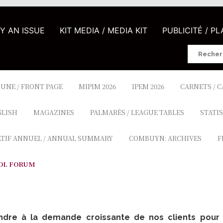
UY AN ISSUE
KIT MEDIA / MEDIA KIT
PUBLICITÉ / P
Search
for:
 UNE / FRONT PAGE
MIPIM 2026
IPEM 2026
CARNETS / 
GLISH
MAGAZINES
PALMARÈS / LEAGUE TABLES
STATIS
ATIF ANNUEL / ANNUAL SUMMARY
COMBUYN: ARCHIVES
F
OL FORUM
re à la demande croissante de nos clients pour