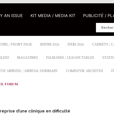
UY AN ISSUE
KIT MEDIA / MEDIA KIT
PUBLICITÉ / P
Search
for:
 UNE / FRONT PAGE
MIPIM 2026
IPEM 2026
CARNETS / 
GLISH
MAGAZINES
PALMARÈS / LEAGUE TABLES
STATIS
ATIF ANNUEL / ANNUAL SUMMARY
COMBUYN: ARCHIVES
F
OL FORUM
eprise d’une clinique en difficulté