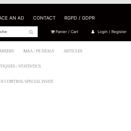
LACE AN AD
CONTACT
RGPD / GDPR
Panier / Cart
Login / Register
CAREERS
M&A / PE DEALS
ARTICLES
TIQUES / STATISTICS
DI CONTROL SPECIAL ISSUE