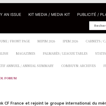
UY AN ISSUE
KIT MEDIA / MEDIA KIT
PUBLICITÉ / P
Search
for:
 UNE / FRONT PAGE
MIPIM 2026
IPEM 2026
CARNETS / 
GLISH
MAGAZINES
PALMARÈS / LEAGUE TABLES
STATIS
ATIF ANNUEL / ANNUAL SUMMARY
COMBUYN: ARCHIVES
F
OL FORUM
nk CF France et rejoint le groupe international du m