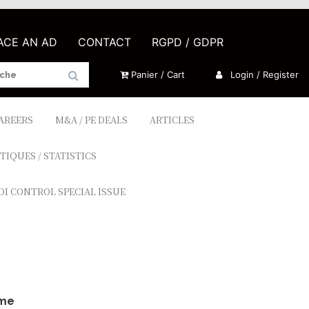
LACE AN AD
CONTACT
RGPD / GDPR
Panier / Cart
Login / Register
CAREERS
M&A / PE DEALS
ARTICLES
TIQUES / STATISTICS
DI CONTROL SPECIAL ISSUE
ême