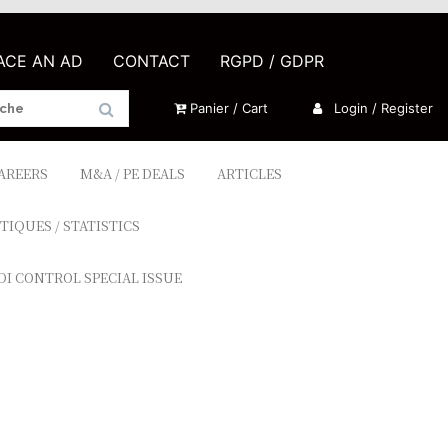
LACE AN AD
CONTACT
RGPD / GDPR
Panier / Cart
Login / Register
CAREERS
M&A / PE DEALS
ARTICLES
TIQUES / STATISTICS
DI CONTROL SPECIAL ISSUE