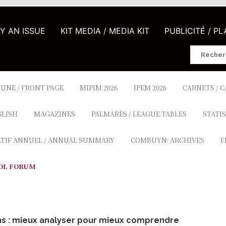
UY AN ISSUE
KIT MEDIA / MEDIA KIT
PUBLICITÉ / P
Search
for:
 UNE / FRONT PAGE
MIPIM 2026
IPEM 2026
CARNETS / 
GLISH
MAGAZINES
PALMARÈS / LEAGUE TABLES
STATIS
ATIF ANNUEL / ANNUAL SUMMARY
COMBUYN: ARCHIVES
F
OL FORUM
ns : mieux analyser pour mieux comprendre