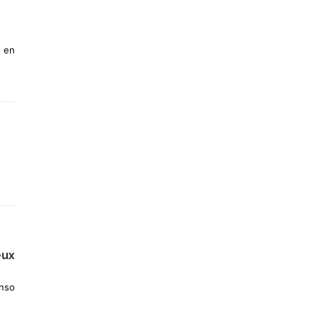
, en
eux
enso