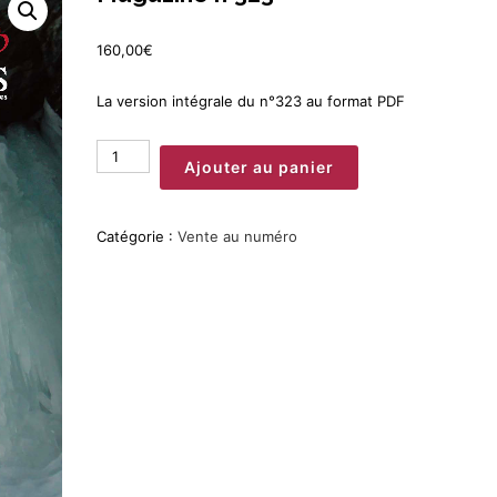
160,00
€
La version intégrale du n°323 au format PDF
quantité
Ajouter au panier
de
Magazine
n°323
Catégorie :
Vente au numéro