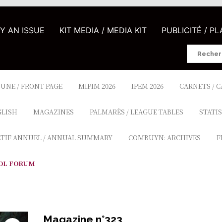
UY AN ISSUE
KIT MEDIA / MEDIA KIT
PUBLICITÉ / P
Search
for:
 UNE / FRONT PAGE
MIPIM 2026
IPEM 2026
CARNETS / 
GLISH
MAGAZINES
PALMARÈS / LEAGUE TABLES
STATIS
ATIF ANNUEL / ANNUAL SUMMARY
COMBUYN: ARCHIVES
F
OL FORUM
Magazine n°323