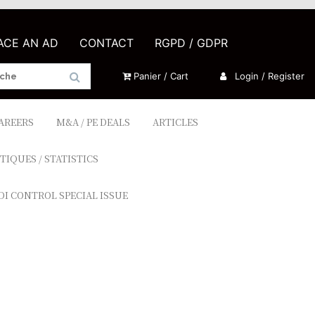
LACE AN AD
CONTACT
RGPD / GDPR
Panier / Cart
Login / Register
CAREERS
M&A / PE DEALS
ARTICLES
TIQUES / STATISTICS
DI CONTROL SPECIAL ISSUE