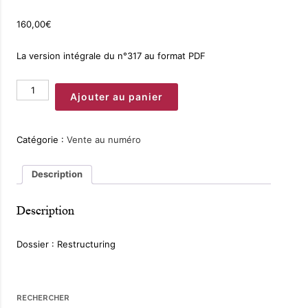
160,00
€
La version intégrale du n°317 au format PDF
quantité
Ajouter au panier
de
Magazine
n°317
Catégorie :
Vente au numéro
Description
Description
Dossier : Restructuring
RECHERCHER