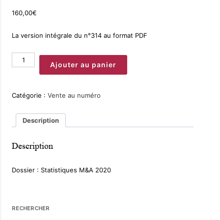
160,00
€
La version intégrale du n°314 au format PDF
quantité
Ajouter au panier
de
Magazine
n°314
Catégorie :
Vente au numéro
Description
Description
Dossier : Statistiques M&A 2020
RECHERCHER