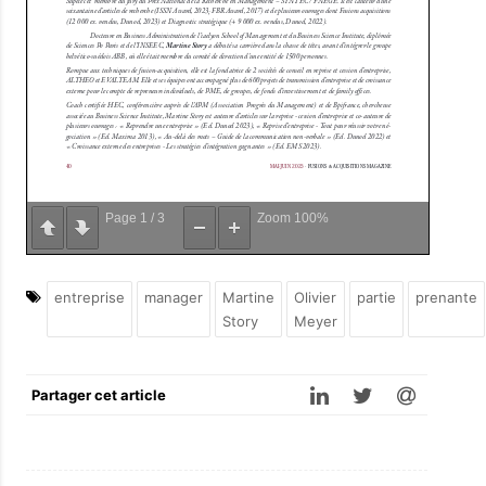
Page
1
/
3
Zoom
100%
entreprise
manager
Martine
Olivier
partie
prenante
Story
Meyer
Partager cet article