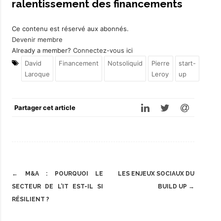
ralentissement des financements
Ce contenu est réservé aux abonnés.
Devenir membre
Already a member?
Connectez-vous ici
David
Financement
Notsoliquid
Pierre
start-
Laroque
Leroy
up
Partager cet article
Post
←
M&A : POURQUOI LE
LES ENJEUX SOCIAUX DU
navigation
SECTEUR DE L’IT EST-IL SI
BUILD UP
→
RÉSILIENT ?