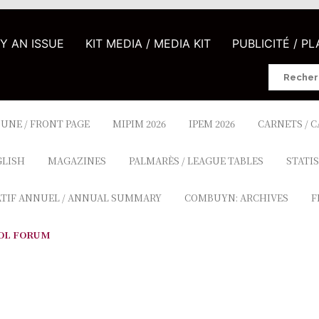
UY AN ISSUE
KIT MEDIA / MEDIA KIT
PUBLICITÉ / P
Search
for:
 UNE / FRONT PAGE
MIPIM 2026
IPEM 2026
CARNETS / 
GLISH
MAGAZINES
PALMARÈS / LEAGUE TABLES
STATIS
ATIF ANNUEL / ANNUAL SUMMARY
COMBUYN: ARCHIVES
F
OL FORUM