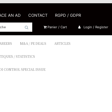
LACE AN AD
CONTACT
RGPD / GDPR
Panier / Cart
Login / Register
CAREERS
M&A / PE DEALS
ARTICLES
TIQUES / STATISTICS
DI CONTROL SPECIAL ISSUE