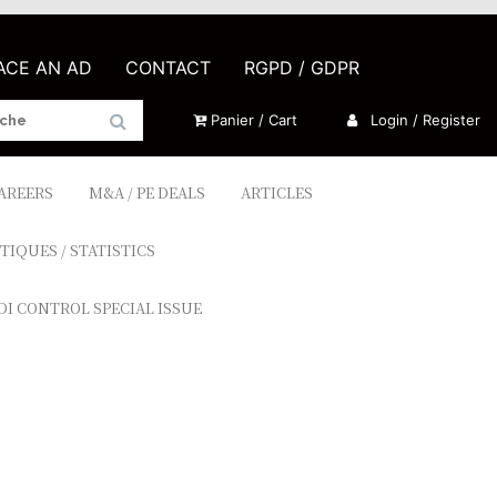
LACE AN AD
CONTACT
RGPD / GDPR
Panier / Cart
Login / Register
CAREERS
M&A / PE DEALS
ARTICLES
TIQUES / STATISTICS
DI CONTROL SPECIAL ISSUE