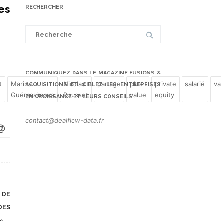
es
RECHERCHER
Search
for:
COMMUNIQUEZ DANS LE MAGAZINE FUSIONS &
t
Marina
Nicolas
partage
plus
private
salarié
va
ACQUISITIONS ET CIBLEZ LES ENTREPRISES
Guérassimova
Rousset
value
equity
EN CROISSANCE ET LEURS CONSEILS
contact@dealflow-data.fr
 DE
DES
 »
→