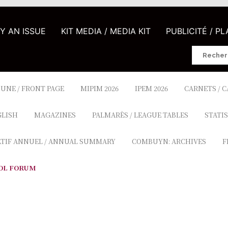
UY AN ISSUE
KIT MEDIA / MEDIA KIT
PUBLICITÉ / P
Search
for:
 UNE / FRONT PAGE
MIPIM 2026
IPEM 2026
CARNETS / 
GLISH
MAGAZINES
PALMARÈS / LEAGUE TABLES
STATIS
ATIF ANNUEL / ANNUAL SUMMARY
COMBUYN: ARCHIVES
F
OL FORUM