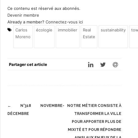
Ce contenu est réservé aux abonnés.
Devenir membre
Already a member?
Connectez-vous ici
Carlos
écologie
immobilier
Real
sustainability
to
Moreno
Estate
Partager cet article
Post
←
N°318 NOVEMBRE-
NOTRE MÉTIER CONSISTE À
navigation
DÉCEMBRE
TRANSFORMER LA VILLE
POUR APPORTER PLUS DE
MIXITÉ ET POUR RÉPONDRE
AINSI AUX ENJEUX DE LA