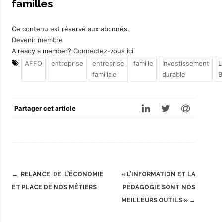
familles
Ce contenu est réservé aux abonnés.
Devenir membre
Already a member?
Connectez-vous ici
AFFO
entreprise
entreprise
famille
Investissement
L
familiale
durable
B
Partager cet article
Post
←
RELANCE DE L’ÉCONOMIE
« L’INFORMATION ET LA
navigation
ET PLACE DE NOS MÉTIERS
PÉDAGOGIE SONT NOS
MEILLEURS OUTILS »
→