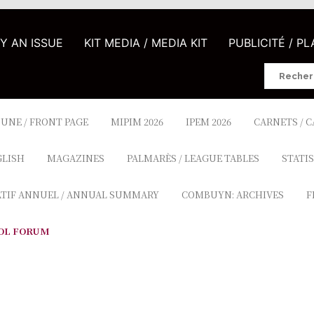
UY AN ISSUE
KIT MEDIA / MEDIA KIT
PUBLICITÉ / P
Search
for:
 UNE / FRONT PAGE
MIPIM 2026
IPEM 2026
CARNETS / 
GLISH
MAGAZINES
PALMARÈS / LEAGUE TABLES
STATIS
ATIF ANNUEL / ANNUAL SUMMARY
COMBUYN: ARCHIVES
F
OL FORUM