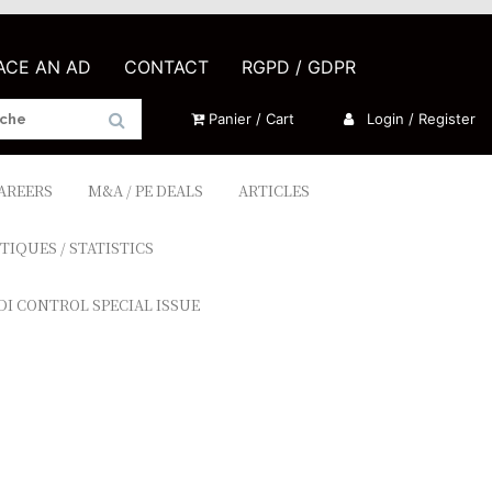
LACE AN AD
CONTACT
RGPD / GDPR
Panier / Cart
Login / Register
CAREERS
M&A / PE DEALS
ARTICLES
TIQUES / STATISTICS
DI CONTROL SPECIAL ISSUE