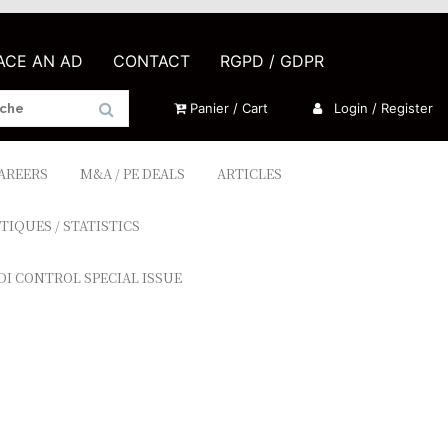
LACE AN AD
CONTACT
RGPD / GDPR
Panier / Cart
Login / Register
CAREERS
M&A / PE DEALS
ARTICLES
TIQUES / STATISTICS
DI CONTROL SPECIAL ISSUE