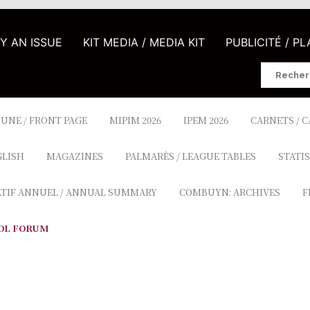
UY AN ISSUE
KIT MEDIA / MEDIA KIT
PUBLICITÉ / P
Search
for:
 UNE / FRONT PAGE
MIPIM 2026
IPEM 2026
CARNETS / 
GLISH
MAGAZINES
PALMARÈS / LEAGUE TABLES
STATIS
ATIF ANNUEL / ANNUAL SUMMARY
COMBUYN: ARCHIVES
F
OL FORUM