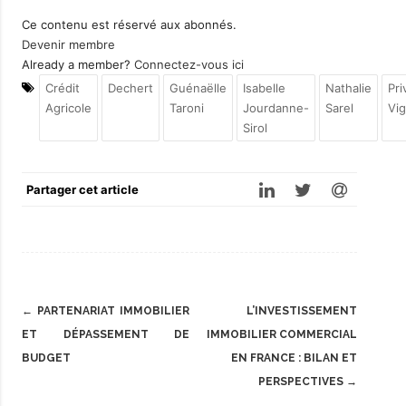
Ce contenu est réservé aux abonnés.
Devenir membre
Already a member?
Connectez-vous ici
Crédit
Dechert
Guénaëlle
Isabelle
Nathalie
Pri
Agricole
Taroni
Jourdanne-
Sarel
Vi
Sirol
Partager cet article
Post
←
PARTENARIAT IMMOBILIER
L’INVESTISSEMENT
navigation
ET DÉPASSEMENT DE
IMMOBILIER COMMERCIAL
BUDGET
EN FRANCE : BILAN ET
PERSPECTIVES
→