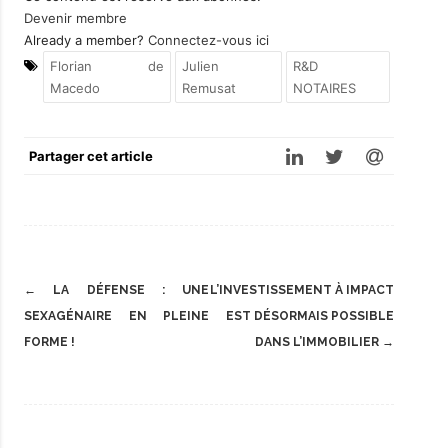
Devenir membre
Already a member?
Connectez-vous ici
Florian de
Julien
R&D
Macedo
Remusat
NOTAIRES
Partager cet article
Post
←
LA DÉFENSE : UNE
L’INVESTISSEMENT À IMPACT
navigation
SEXAGÉNAIRE EN PLEINE
EST DÉSORMAIS POSSIBLE
FORME !
DANS L’IMMOBILIER
→