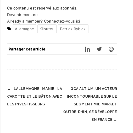
Ce contenu est réservé aux abonnés.
Devenir membre
Already a member?
Connectez-vous ici
Allemagne
Kiloutou
Patrick Rybicki
Partager cet article
Post
←
L’ALLEMAGNE MANIE LA
GCA ALTIUM, UN ACTEUR
navigation
CAROTTE ET LE BÂTON AVEC
INCONTOURNABLE SUR LE
LES INVESTISSEURS
SEGMENT MID MARKET
OUTRE-RHIN, SE DÉVELOPPE
EN FRANCE
→