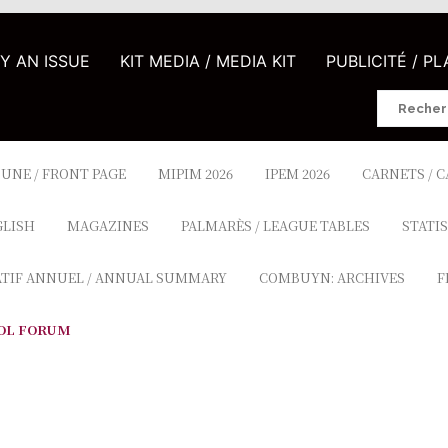
UY AN ISSUE
KIT MEDIA / MEDIA KIT
PUBLICITÉ / P
Search
for:
 UNE / FRONT PAGE
MIPIM 2026
IPEM 2026
CARNETS / 
GLISH
MAGAZINES
PALMARÈS / LEAGUE TABLES
STATIS
ATIF ANNUEL / ANNUAL SUMMARY
COMBUYN: ARCHIVES
F
OL FORUM