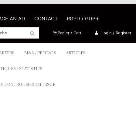
LACE AN AD
CONTACT
RGPD / GDPR
Panier / Cart
Login / Register
CAREERS
M&A / PE DEALS
ARTICLES
TIQUES / STATISTICS
DI CONTROL SPECIAL ISSUE