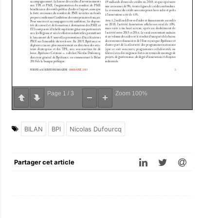
Page
1
/
3
Zoom
100%
BILAN
BPI
Nicolas Dufourcq
Partager cet article