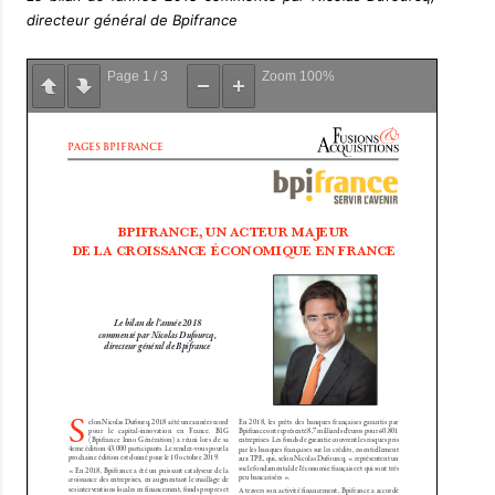
directeur général de Bpifrance
Page
1
/
3
Zoom
100%