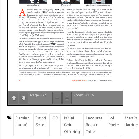
Page
1
/
5
Zoom
100%
Damien
David
ICO
Initial
Lacourte
Loi
Martin
Luqué
Sorel
Coin
Raquin
Pacte
Jarrige
Offering
Tatar