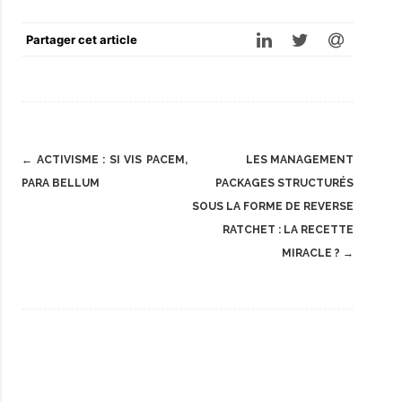
Partager cet article
Post
←
ACTIVISME : SI VIS PACEM,
LES MANAGEMENT
navigation
PARA BELLUM
PACKAGES STRUCTURÉS
SOUS LA FORME DE REVERSE
RATCHET : LA RECETTE
MIRACLE ?
→