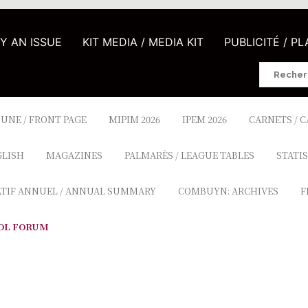
UY AN ISSUE
KIT MEDIA / MEDIA KIT
PUBLICITÉ / P
Search
for:
 UNE / FRONT PAGE
MIPIM 2026
IPEM 2026
CARNETS / 
GLISH
MAGAZINES
PALMARÈS / LEAGUE TABLES
STATIS
ATIF ANNUEL / ANNUAL SUMMARY
COMBUYN: ARCHIVES
F
OL FORUM