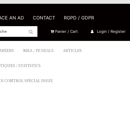
LACE AN AD
CONTACT
RGPD / GDPR
Panier / Cart
Login / Register
CAREERS
M&A / PE DEALS
ARTICLES
TIQUES / STATISTICS
DI CONTROL SPECIAL ISSUE