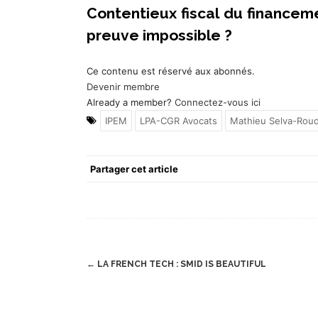
Contentieux fiscal du financeme
preuve impossible ?
Ce contenu est réservé aux abonnés.
Devenir membre
Already a member?
Connectez-vous ici
IPEM
LPA-CGR Avocats
Mathieu Selva-Rou
Partager cet article
Post
←
LA FRENCH TECH : SMID IS BEAUTIFUL
navigation