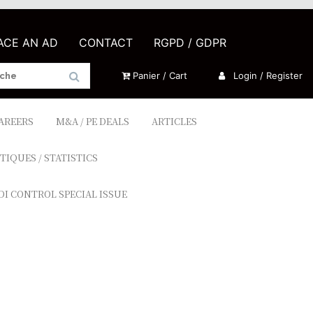
LACE AN AD
CONTACT
RGPD / GDPR
Panier / Cart
Login / Register
CAREERS
M&A / PE DEALS
ARTICLES
TIQUES / STATISTICS
DI CONTROL SPECIAL ISSUE