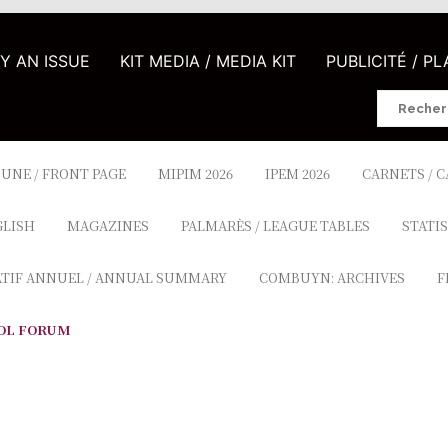
UY AN ISSUE
KIT MEDIA / MEDIA KIT
PUBLICITÉ / P
Search
for:
 UNE / FRONT PAGE
MIPIM 2026
IPEM 2026
CARNETS / 
GLISH
MAGAZINES
PALMARÈS / LEAGUE TABLES
STATIS
ATIF ANNUEL / ANNUAL SUMMARY
COMBUYN: ARCHIVES
F
OL FORUM