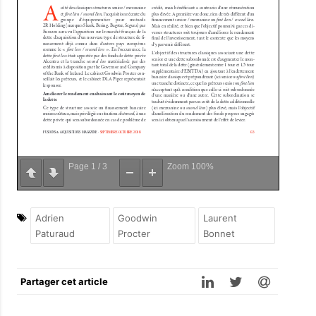
Page
1
/
3
Zoom
100%
Adrien
Goodwin
Laurent
Paturaud
Procter
Bonnet
Partager cet article