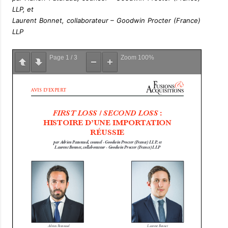
LLP, et
Laurent Bonnet, collaborateur – Goodwin Procter (France)
LLP
Page
1
/
3
Zoom
100%