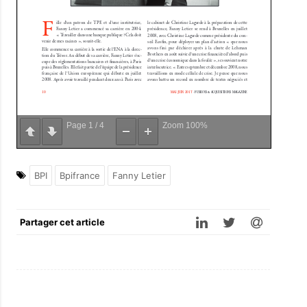
Page
1
/
4
Zoom
100%
BPI
Bpifrance
Fanny Letier
Partager cet article