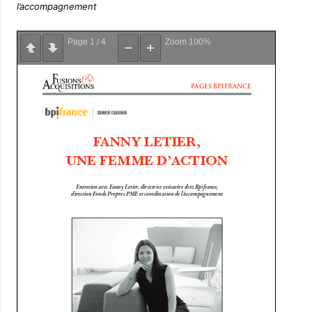
l’accompagnement
Page
1
/
4
Zoom
100%