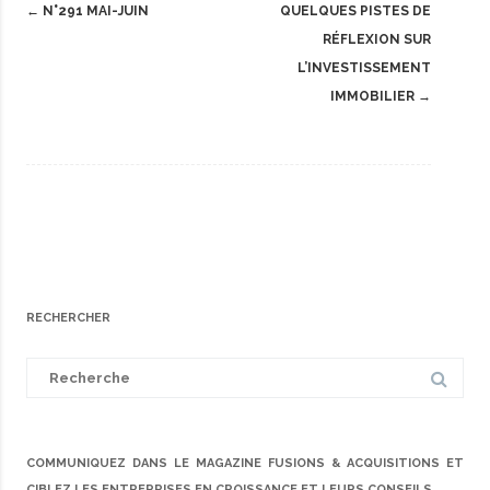
Post
←
N°291 MAI-JUIN
QUELQUES PISTES DE
navigation
RÉFLEXION SUR
L’INVESTISSEMENT
IMMOBILIER
→
RECHERCHER
Search
for:
COMMUNIQUEZ DANS LE MAGAZINE FUSIONS & ACQUISITIONS ET
CIBLEZ LES ENTREPRISES EN CROISSANCE ET LEURS CONSEILS