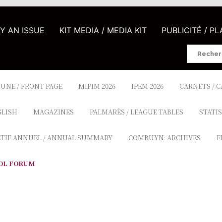
UY AN ISSUE
KIT MEDIA / MEDIA KIT
PUBLICITÉ / P
Search
for:
 UNE / FRONT PAGE
MIPIM 2026
IPEM 2026
CARNETS / 
GLISH
MAGAZINES
PALMARÈS / LEAGUE TABLES
STATIS
ATIF ANNUEL / ANNUAL SUMMARY
COMBUYN: ARCHIVES
F
OL FORUM