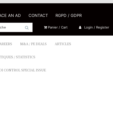
LACE AN AD
CONTACT
RGPD / GDPR
Panier / Cart
Login / Register
CAREERS
M&A / PE DEALS
ARTICLES
TIQUES / STATISTICS
DI CONTROL SPECIAL ISSUE