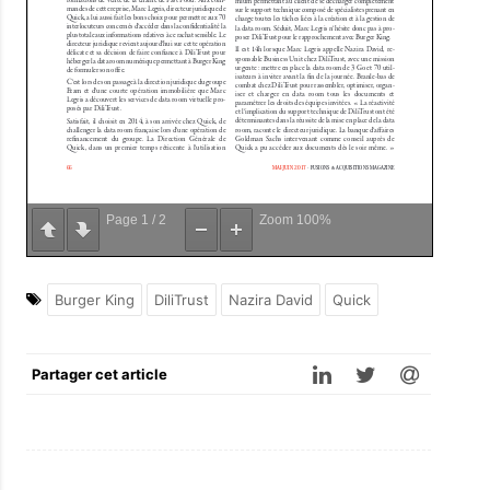
Page
1
/
2
Zoom
100%
Burger King
DiliTrust
Nazira David
Quick
Partager cet article