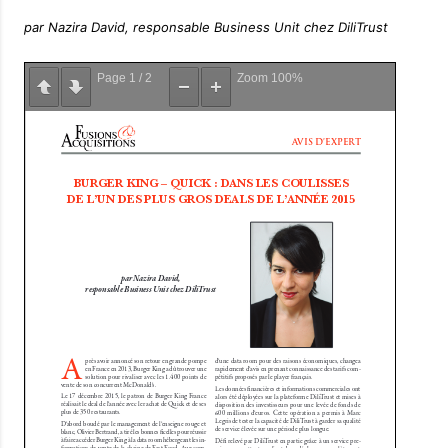
par Nazira David, responsable Business Unit chez DiliTrust
Page
1
/
2
Zoom
100%