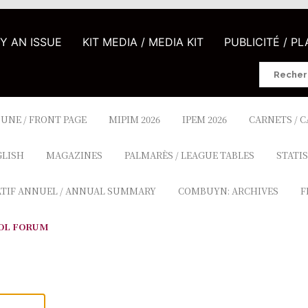
UY AN ISSUE
KIT MEDIA / MEDIA KIT
PUBLICITÉ / P
Search
for:
 UNE / FRONT PAGE
MIPIM 2026
IPEM 2026
CARNETS / 
GLISH
MAGAZINES
PALMARÈS / LEAGUE TABLES
STATIS
ATIF ANNUEL / ANNUAL SUMMARY
COMBUYN: ARCHIVES
F
OL FORUM