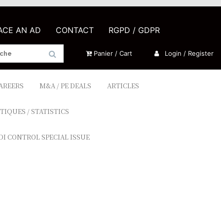
LACE AN AD
CONTACT
RGPD / GDPR
Panier / Cart
Login / Register
CAREERS
M&A / PE DEALS
ARTICLES
TIQUES / STATISTICS
DI CONTROL SPECIAL ISSUE